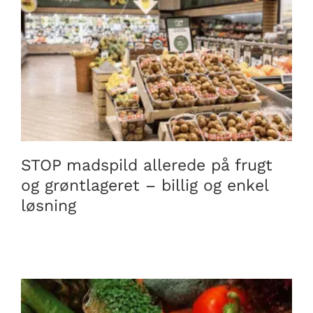
STOP madspild allerede på frugt og grøntlageret –
billig og enkel løsning
STOP madspild allerede på frugt
og grøntlageret – billig og enkel
løsning