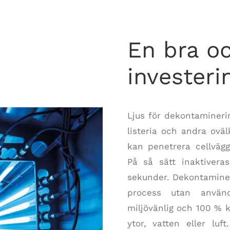
En bra oc
investeri
Ljus för dekontamineri
listeria och andra ovä
kan penetrera cellväg
På så sätt inaktiver
sekunder. Dekontamine
process utan använd
miljövänlig och 100 % k
ytor, vatten eller luf