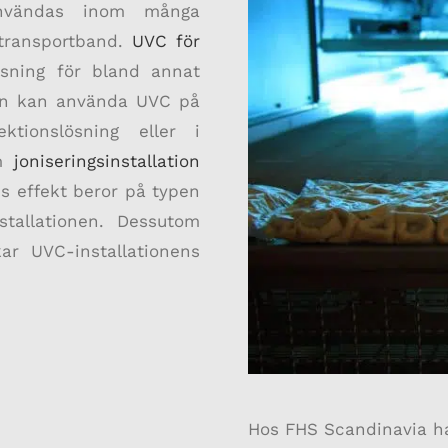
användas inom många
 transportband.
UVC för
sning för bland annat
man kan använda UVC på
tionslösning eller i
om
joniseringsinstallation
ns effekt beror på typen
stallationen. Dessutom
ar UVC-installationens
Hos FHS Scandinavia h