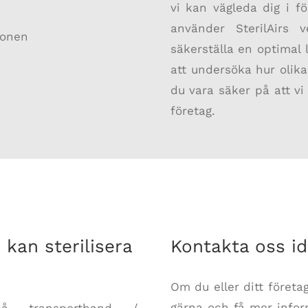
vi kan vägleda dig i fö
använder SterilAirs v
ionen
säkerställa en optimal l
att undersöka hur olik
du vara säker på att vi
företag.
 kan sterilisera
Kontakta oss id
Om du eller ditt företa
gärna och få mer inform