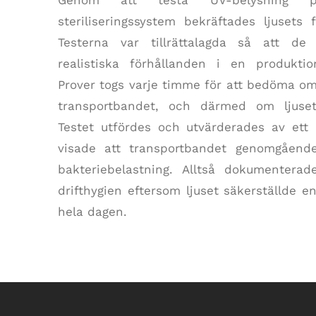
Genom att testa UV-belysning p
steriliseringssystem bekräftades ljusets 
Testerna var tillrättalagda så att de
realistiska förhållanden i en produkti
Prover togs varje timme för att bedöma om
transportbandet, och därmed om ljuse
Testet utfördes och utvärderades av ett 
visade att transportbandet genomgåen
bakteriebelastning. Alltså dokumentera
drifthygien eftersom ljuset säkerställde e
hela dagen.