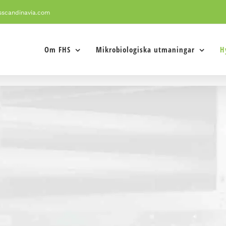
sscandinavia.com
Om FHS
Mikrobiologiska utmaningar
H