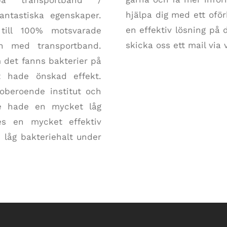
å transportband /
hjälpa dig med ett ofö
fantastiska egenskaper.
en effektiv lösning på 
 till 100% motsvarade
skicka oss ett mail via 
on med transportband.
 det fanns bakterier på
t hade önskad effekt.
oberoende institut och
de hade en mycket låg
des en mycket effektiv
n låg bakteriehalt under