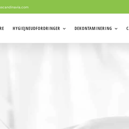
sscandinavia.com
RE
HYGIEJNEUDFORDRINGER
DEKONTAMINERING
C
el i Pers Kjøkkens klimarum i snart 20 å