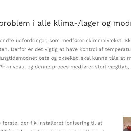
problem i alle klima-/lager og mo
kendte udfordringer, som medfører skimmelvækst. Skim
en. Derfor er det vigtig at have kontrol af temperatu
 langtidsmodnet oste og oksekød skal kunne tåle at
PH-niveau, og denne proces medfører stort vægttab,
ørste, der fik installeret ionisering til at