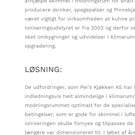
afhjælpe skimmel i modningsrum for snart 
producere skinker, spegepølser og Pinnekjøt
været vigtigt for virksomheden at kunne p
Ioniseringsudstyret er fra 2002 og derfor 
sket ombygninger og udvidelser i klimarumm
opgradering.
LØSNING:
De udfordringer, som Per’s Kjøkken AS ha
indledningsvis helt almindelige i klimarum
modningsrummet optimalt for de specialis
betingelser, som er gode for skimmel i lufte
ioniseringen skulle fornyes og tilpasses de
længere var dimensioneret til. I løbet af 