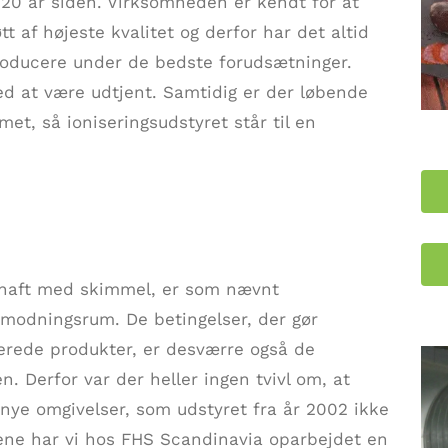
20 år siden. Virksomheden er kendt for at
t af højeste kvalitet og derfor har det altid
roducere under de bedste forudsætninger.
ved at være udtjent. Samtidig er der løbende
et, så ioniseringsudstyret står til en
r haft med skimmel, er som nævnt
/modningsrum. De betingelser, der gør
erede produkter, er desværre også de
n. Derfor var der heller ingen tvivl om, at
 nye omgivelser, som udstyret fra år 2002 ikke
årene har vi hos FHS Scandinavia oparbejdet en