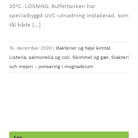
25°C. LÖSNING: Buffertanken har
specialbyggd UVC-utrustning installerad, som
tål både [...]
15. december 2020
|
Bakterier og høje kimtal
,
Listeria, salmonella og coli
,
Skimmel og gær
,
Slakteri
och mejeri - jonisering i mognadsrum