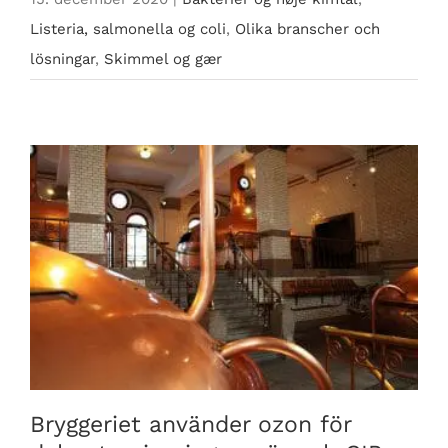
Listeria, salmonella og coli
,
Olika branscher och
lösningar
,
Skimmel og gær
Bryggeriet använder ozon för dekontaminering av rör
och CIP
Bryggeriet använder ozon för