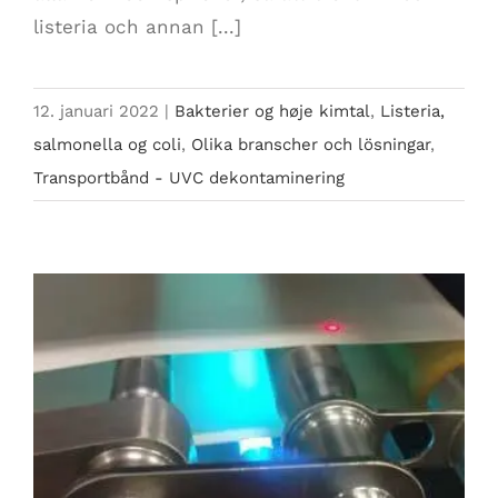
listeria och annan [...]
12. januari 2022
|
Bakterier og høje kimtal
,
Listeria,
salmonella og coli
,
Olika branscher och lösningar
,
Transportbånd - UVC dekontaminering
Høje kimtal i område med stor aktivitet