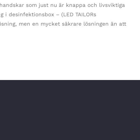
andskar som just nu är knappa och livsviktiga
ng i desinfektionsbox – (LED TAILORs
ösning, men en mycket säkrare lösningen än att
C