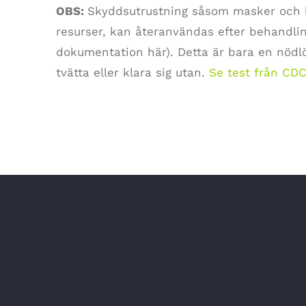
OBS:
Skyddsutrustning såsom masker och h
resurser, kan återanvändas efter behandli
dokumentation här). Detta är bara en nödl
tvätta eller klara sig utan.
Se test från CD