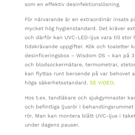
som en effektiv desinfektionslösning.
För närvarande är en extraordinär insats p
mycket hög hygienstandard. Det kräver ext
och därför kan UVC-LED-ljus vara till stor 
tidskrävande uppgifter. Kök och toaletter k
desinficeringsbox – Wisdom DS – kan på 3 
och blodsockermätare, termometrar, stetos
kan flyttas runt beroende på var behovet 
höga säkerhetsstandard.
SE VIDEO
.
Hos t.ex. tandläkare och sjukgymnaster ka
och befintliga ljusrör i behandlingsrumme
rör. Man kan montera blått UVC-ljus i take
under dagens pauser.