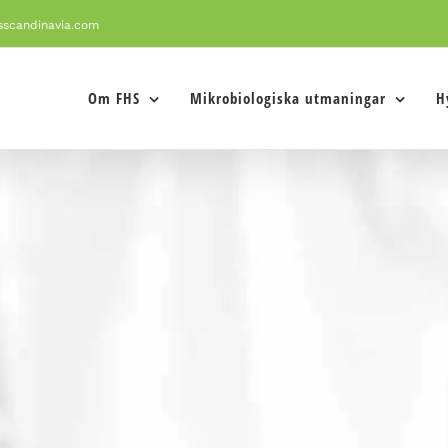
sscandinavia.com
Om FHS
Mikrobiologiska utmaningar
H
tsplatser, skolor, vårdhem etc.