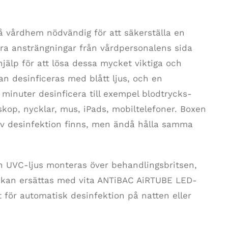
å vårdhem nödvändig för att säkerställa en
ra ansträngningar från vårdpersonalens sida
hjälp för att lösa dessa mycket viktiga och
an desinficeras med blått ljus, och en
minuter desinficera till exempel blodtrycks-
kop, nycklar, mus, iPads, mobiltelefoner. Boxen
av desinfektion finns, men ändå hålla samma
n UVC-ljus monteras över behandlingsbritsen,
t kan ersättas med vita ANTiBAC AiRTUBE LED-
t för automatisk desinfektion på natten eller