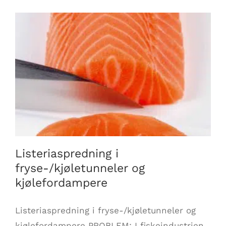
Listeriaspredning i fryse-/kjøletunneler
og kjølefordampere
Listeriaspredning i
fryse-/kjøletunneler og
kjølefordampere
Listeriaspredning i fryse-/kjøletunneler og
kjølefordampere PROBLEM: I fiskeindustrien