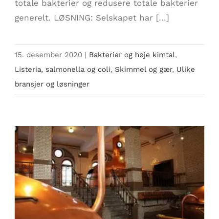
totale bakterier og redusere totale bakterier
generelt. LØSNING: Selskapet har [...]
15. desember 2020
|
Bakterier og høje kimtal
,
Listeria, salmonella og coli
,
Skimmel og gær
,
Ulike
bransjer og løsninger
Bryggeri bruker ozon til dekontaminering
av rør og CIP