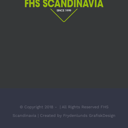
© Copyright 2018 -
| All Rights Reserved FHS
Scandinavia | Created by
Frydenlunds GrafiskDesign