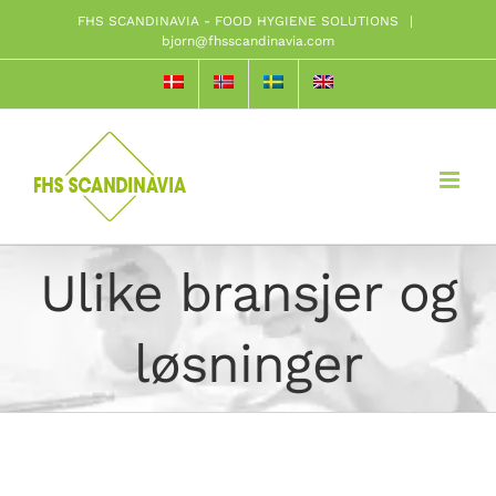
Skip
FHS SCANDINAVIA - FOOD HYGIENE SOLUTIONS
|
bjorn@fhsscandinavia.com
to
content
Ulike bransjer og
løsninger