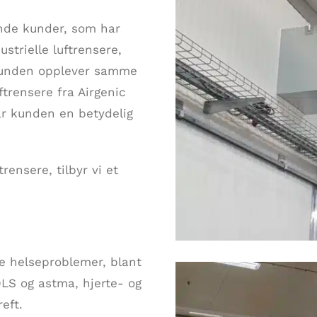
ende kunder, som har
strielle luftrensere,
. Kunden opplever samme
uftrensere fra Airgenic
år kunden en betydelig
trensere, tilbyr vi et
ge helseproblemer, blant
LS og astma, hjerte- og
eft.