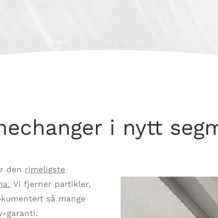
echanger i nytt seg
er den
rimeligste
ma.
Vi fjerner partikler,
 dokumentert så mange
-garanti.