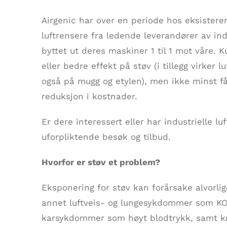
Airgenic har over en periode hos eksister
luftrensere fra ledende leverandører av indu
byttet ut deres maskiner 1 til 1 mot våre
eller bedre effekt på støv (i tillegg virker l
også på mugg og etylen), men ikke minst f
reduksjon i kostnader.
Er dere interessert eller har industrielle luf
uforpliktende besøk og tilbud.
Hvorfor er støv et problem?
Eksponering for støv kan forårsake alvorli
annet luftveis- og lungesykdommer som KO
karsykdommer som høyt blodtrykk, samt kr