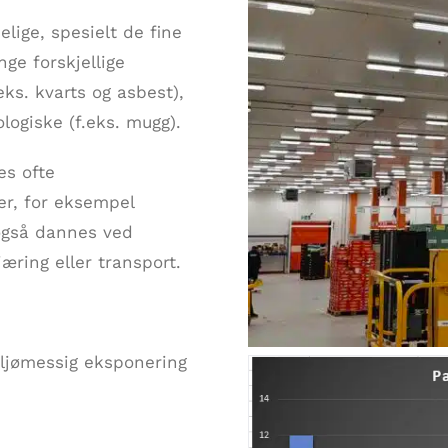
lige, spesielt de fine
ge forskjellige
eks. kvarts og asbest),
logiske (f.eks. mugg).
es ofte
er, for eksempel
 også dannes ved
jæring eller transport.
ljømessig eksponering