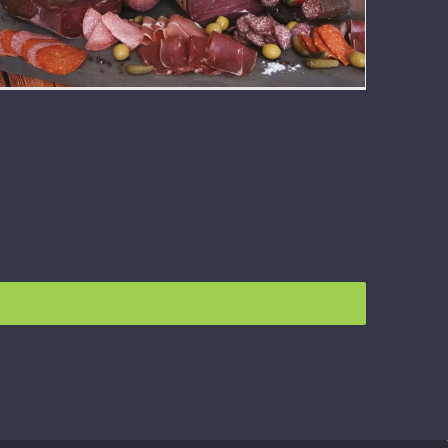
Ionisering har renset luften for mugg i
Per´s Kjøkken klimarom i nesten 20 år