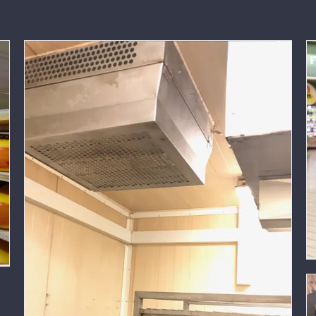
Fjern mugg fra klimarom med ionisering
– økologiske spekepølser!