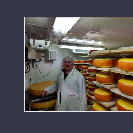
Meieri reduserer svinn og ekstra
rengjøring med ionisering i
modningsrommet