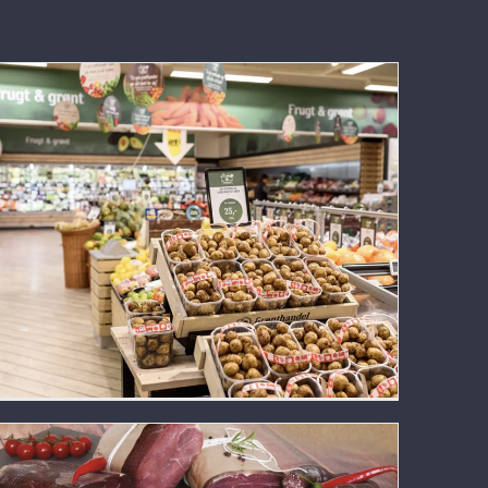
STOPP matsvinn på lager med frukt og
grønnsaker – billig og enkel løsning